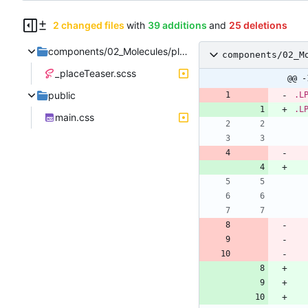
2 changed files
with
39 additions
and
25 deletions
components/02_Molecules/placeTeaser
components/02_M
_placeTeaser.scss
@@ -
public
.
L
.
L
main.css