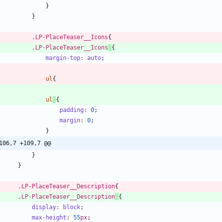
}
}
.
LP-PlaceTeaser__Icons
{
.
LP-PlaceTeaser__Icons
{
margin-top
:
auto
;
ul
{
ul
{
padding
:
0
;
margin
:
0
;
}
106,7 +109,7 @@
}
}
.
LP-PlaceTeaser__Description
{
.
LP-PlaceTeaser__Description
{
display
:
block
;
max-height
:
55
px
;