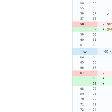
}
@m
@m
@@ -