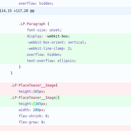
overflow
:
hidden
;
114,15 +117,20 @@
.
LP-Paragraph
{
font-size
:
unset
;
display
:
-
webkit-box
;
-webkit-box-orient
:
vertical
;
-webkit-line-clamp
:
2
;
overflow
:
hidden
;
text-overflow
:
ellipsis
;
}
}
.
LP-PlaceTeaser__Image
{
height
:
165
px
;
.
LP-PlaceTeaser__Image
{
height
:
165
px
;
width
:
280
px
;
flex-shrink
:
0
;
flex-grow
:
0
;