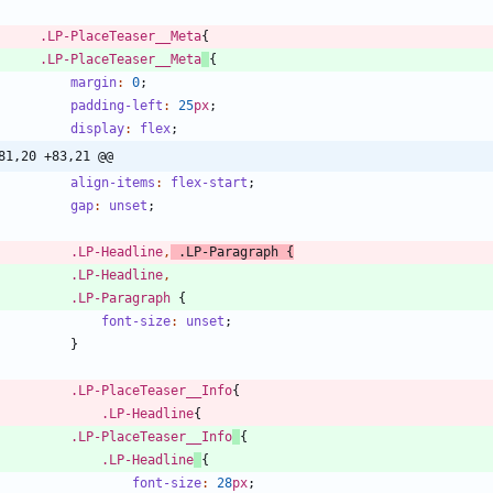
.
LP-PlaceTeaser__Meta
{
.
LP-PlaceTeaser__Meta
{
margin
:
0
;
padding-left
:
25
px
;
display
:
flex
;
81,20 +83,21 @@
align-items
:
flex-start
;
gap
:
unset
;
.
LP-Headline
,
.
LP-Paragraph
{
.
LP-Headline
,
.
LP-Paragraph
{
font-size
:
unset
;
}
.
LP-PlaceTeaser__Info
{
.
LP-Headline
{
.
LP-PlaceTeaser__Info
{
.
LP-Headline
{
font-size
:
28
px
;