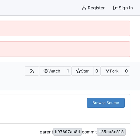
Register
Sign In
1
0
0
Watch
Star
Fork
Browse Source
parent
commit
b97607aa8d
f35ca8c818