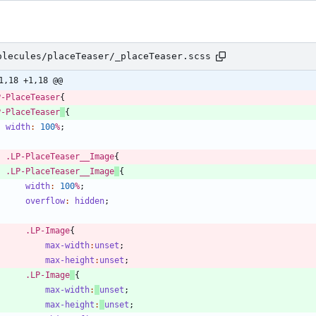
olecules/placeTeaser/_placeTeaser.scss
1,18 +1,18 @@
P-PlaceTeaser
{
P-PlaceTeaser
{
width
:
100
%
;
.
LP-PlaceTeaser__Image
{
.
LP-PlaceTeaser__Image
{
width
:
100
%
;
overflow
:
hidden
;
.
LP-Image
{
max-width
:
unset
;
max-height
:
unset
;
.
LP-Image
{
max-width
:
unset
;
max-height
:
unset
;