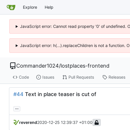
Explore
Help
JavaScript error: Cannot read property '0' of undefined. 
JavaScript error: h(...).replaceChildren is not a function.
Commander1024
/
lostplaces-frontend
Code
Issues
Pull Requests
Releases
#44
Text in place teaser is cut of
...
reverend
2020-12-25 12:39:37 +01:00