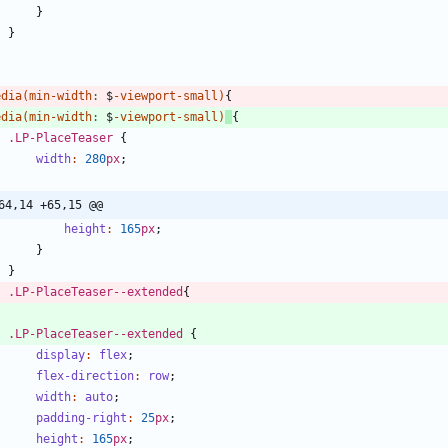
}
}
edia
(
min-width
:
$
-
viewport-small
)
{
edia
(
min-width
:
$
-
viewport-small
)
{
.
LP-PlaceTeaser
{
width
:
280
px
;
64,14 +65,15 @@
height
:
165
px
;
}
}
.
LP-PlaceTeaser--extended
{
.
LP-PlaceTeaser--extended
{
display
:
flex
;
flex-direction
:
row
;
width
:
auto
;
padding-right
:
25
px
;
height
:
165
px
;