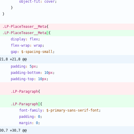
object-fit
:
cover
;
}
}
.
LP-PlaceTeaser__Meta
{
.
LP-PlaceTeaser__Meta
{
display
:
flex
;
flex-wrap
:
wrap
;
gap
:
$-spacing-small
;
21,8 +21,8 @@
padding
:
5
px
;
padding-bottom
:
10
px
;
padding-top
:
10
px
;
.
LP-Paragraph
{
.
LP-Paragraph
{
font-family
:
$-primary-sans-serif-font
;
padding
:
0
;
margin
:
0
;
30,7 +30,7 @@