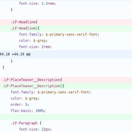
font-size
:
1
.3
rem
;
}
.
LP-Headline
{
.
LP-Headline
{
font-family
:
$-primary-sans-serif-font
;
color
:
$-grey
;
font-size
:
2
rem
;
44,18 +44,19 @@
}
}
.
LP-PlaceTeaser__Description
{
.
LP-PlaceTeaser__Description
{
font-family
:
$-primary-sans-serif-font
;
color
:
$-grey
;
order
:
3
;
flex-basis
:
100
%
;
.
LP-Paragraph
{
font-size
:
22
px
;