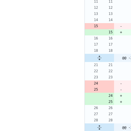
@@ -
@@ -